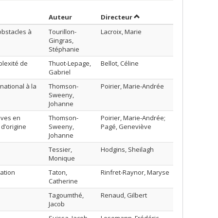
Trier par auteur en ordre décroissant
par contributeur en ordr
Auteur
Directeur
obstacles à
Tourillon-
Lacroix, Marie
Gingras,
Stéphanie
plexité de
Thuot-Lepage,
Bellot, Céline
Gabriel
national à la
Thomson-
Poirier, Marie-Andrée
Sweeny,
Johanne
tives en
Thomson-
Poirier, Marie-Andrée;
 d’origine
Sweeny,
Pagé, Geneviève
Johanne
Tessier,
Hodgins, Sheilagh
Monique
ation
Taton,
Rinfret-Raynor, Maryse
Catherine
Tagoumthé,
Renaud, Gilbert
Jacob