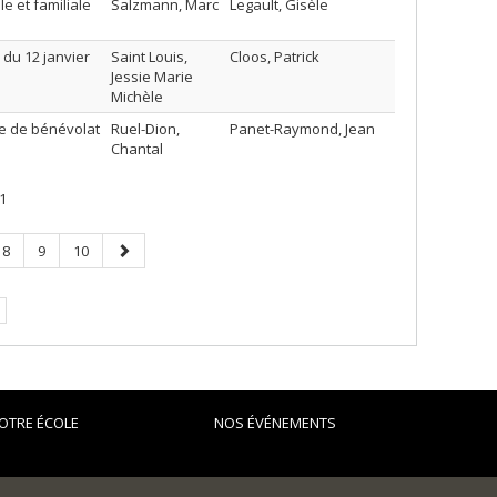
e et familiale
Salzmann, Marc
Legault, Gisèle
 du 12 janvier
Saint Louis,
Cloos, Patrick
Jessie Marie
Michèle
re de bénévolat
Ruel-Dion,
Panet-Raymond, Jean
Chantal
1
Page
Page
Page
Page
8
9
10
suivante
OTRE ÉCOLE
NOS ÉVÉNEMENTS