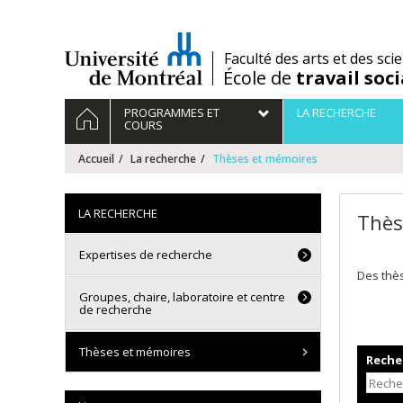
Passer
au
contenu
/
Faculté des arts et des sci
École de
travail soci
Navigation
ACCUEIL
PROGRAMMES ET
LA RECHERCHE
principale
COURS
Accueil
La recherche
Thèses et mémoires
LA RECHERCHE
Thès
Expertises de recherche
Des thè
Groupes, chaire, laboratoire et centre
de recherche
Thèses et mémoires
Recher