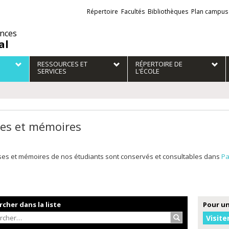
Liens
Répertoire
Facultés
Bibliothèques
Plan campus
externes
ences
al
RESSOURCES ET
RÉPERTOIRE DE
SERVICES
L'ÉCOLE
es et mémoires
ses et mémoires de nos étudiants sont conservés et consultables dans
Pa
cher dans la liste
Pour un
Rechercher…
Visite