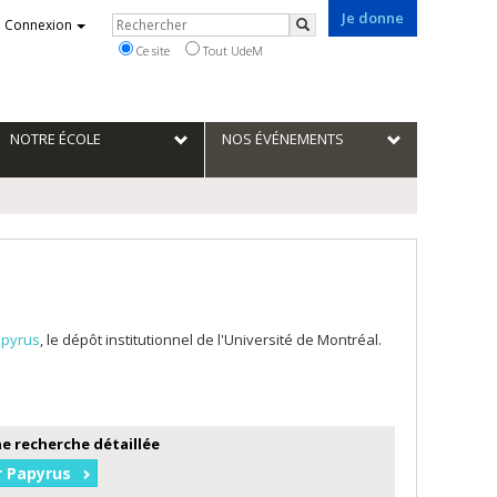
Je donne
Rechercher
Connexion
Rechercher
Ce site
Tout UdeM
NOTRE ÉCOLE
NOS ÉVÉNEMENTS
pyrus
, le dépôt institutionnel de l'Université de Montréal.
e recherche détaillée
r Papyrus