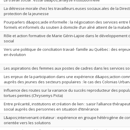
Le travail social : essai d&apos;analyse institutionnelle
La détresse morale chez les travailleurs.euses sociaux.ales de la Direct
protection de la jeunesse
Pourparlers d&apos;aide informelle : la négociation des services entre 
formels et informels du soutien à domicile d’un aîné atteint de la malad
Rôle et action formative de Marie Gérin-Lajoie dans le développement 
social
Vers une politique de conciliation travail- famille au Québec : des enje
en évolution
Les aspirations des femmes aux postes de cadres dans les services so
Les enjeux de la participation dans une expérience d&apos;action co
auprès des jeunes des secteurs populaires : le cas des Colonias Urbana
Influence des routes sur la variance du succès reproducteur des popul
tortues peintes (Chrysemys Picta)
Entre précarité, institutions et création de lien : saisir l’alliance thérapeu
social auprès des personnes en situation d’itinérance
L&apos;intervenant créateur : expérience en groupe hétérogène de c
orientée vers les solutions