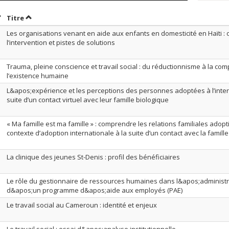
rier par date en ordre décroissant
Trier par titre en ordre décroissant
Titre
Les organisations venant en aide aux enfants en domesticité en Haïti : 
l’intervention et pistes de solutions
Trauma, pleine conscience et travail social : du réductionnisme à la com
l’existence humaine
L&apos;expérience et les perceptions des personnes adoptées à l’inter
suite d’un contact virtuel avec leur famille biologique
« Ma famille est ma famille » : comprendre les relations familiales adop
contexte d’adoption internationale à la suite d’un contact avec la famille
La clinique des jeunes St-Denis : profil des bénéficiaires
Le rôle du gestionnaire de ressources humaines dans l&apos;administr
d&apos;un programme d&apos;aide aux employés (PAE)
Le travail social au Cameroun : identité et enjeux