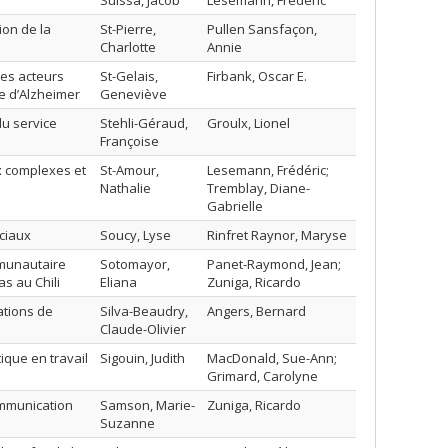
Suissa, Jacob
Lesemann, Frédéric
ion de la
St-Pierre,
Pullen Sansfaçon,
Charlotte
Annie
les acteurs
St-Gelais,
Firbank, Oscar E.
ie d’Alzheimer
Geneviève
du service
Stehli-Géraud,
Groulx, Lionel
Françoise
ux complexes et
St-Amour,
Lesemann, Frédéric;
Nathalie
Tremblay, Diane-
Gabrielle
ciaux
Soucy, Lyse
Rinfret Raynor, Maryse
mmunautaire
Sotomayor,
Panet-Raymond, Jean;
s au Chili
Eliana
Zuniga, Ricardo
ations de
Silva-Beaudry,
Angers, Bernard
Claude-Olivier
tique en travail
Sigouin, Judith
MacDonald, Sue-Ann;
Grimard, Carolyne
ommunication
Samson, Marie-
Zuniga, Ricardo
Suzanne