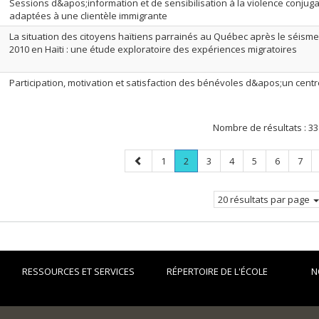
Sessions d&apos;information et de sensibilisation à la violence conjugal
adaptées à une clientèle immigrante
La situation des citoyens haïtiens parrainés au Québec après le séisme
2010 en Haïti : une étude exploratoire des expériences migratoires
Participation, motivation et satisfaction des bénévoles d&apos;un cent
Nombre de résultats :
33
Page
Page
Page
.
Page
Page
Page
Page
Page
1
2
3
4
5
6
7
précédente
Page
courante.
20 résultats par page
RESSOURCES ET SERVICES
RÉPERTOIRE DE L'ÉCOLE
N