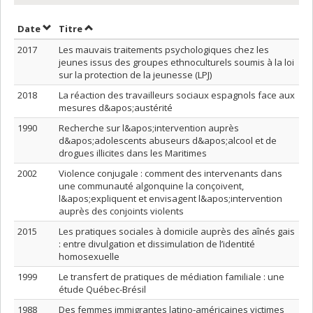
Trier par date en ordre croissant
Trier par titre en ordre croissant
Date
Titre
2017
Les mauvais traitements psychologiques chez les
jeunes issus des groupes ethnoculturels soumis à la loi
sur la protection de la jeunesse (LPJ)
2018
La réaction des travailleurs sociaux espagnols face aux
mesures d&apos;austérité
1990
Recherche sur l&apos;intervention auprès
d&apos;adolescents abuseurs d&apos;alcool et de
drogues illicites dans les Maritimes
2002
Violence conjugale : comment des intervenants dans
une communauté algonquine la conçoivent,
l&apos;expliquent et envisagent l&apos;intervention
auprès des conjoints violents
2015
Les pratiques sociales à domicile auprès des aînés gais
: entre divulgation et dissimulation de l’identité
homosexuelle
1999
Le transfert de pratiques de médiation familiale : une
étude Québec-Brésil
1988
Des femmes immigrantes latino-américaines victimes