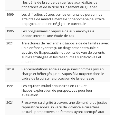
: les défis de la sortie de rue face aux réalités de
l’itinérance et de la crise du logement au Québec
1999
Les difficultés vécues par les enfants de personnes
atteintes de maladie mentale : phénomène peu traité
en psychiatrie et en négligence parentale
1996
Les programmes d&apos;aide aux employés à
l&apos;interne : une étude de cas
2024
Trajectoires de recherche d&apos;aide de familles avec
un.e enfant ayant reçu un diagnostic de trouble du
spectre de l&apos;autisme : points de vue de parents
sur les stratégies et les ressources significatives et
aidantes
2019
Représentations sociales de jeunes hommes pris en
charge et hébergés jusqu&apos;à la majorité dans le
cadre de la Loi sur la protection de la jeunesse
1995
Les équipes multidisciplinaires en CLSC et
l&apos;exploration de perspectives pour leur
évaluation
2021
Préserver sa dignité à travers une démarche de justice
réparatrice après un vécu de violence à caractère
sexuel : perspectives de femmes ayant participé aux