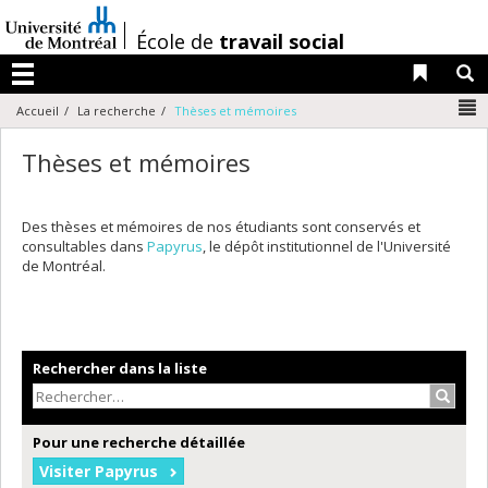
Passer
au
/
École de
travail social
contenu
Liens 
R
Menu
N
Accueil
La recherche
Thèses et mémoires
Thèses et mémoires
Des thèses et mémoires de nos étudiants sont conservés et
consultables dans
Papyrus
, le dépôt institutionnel de l'Université
de Montréal.
Rechercher dans la liste
Recher
Pour une recherche détaillée
Visiter Papyrus