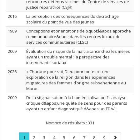
rencontres détenus-victimes du Centre de services de
justice réparatrice (CSJR)
2016
La perception des conséquences du décrochage
scolaire du point de vue des jeunes
1989
Conceptions et orientations de &quot;l&apos;approche
communautaire&quot; dans les centres locaux de
services communautaires (CLSC)
2009
Évaluation du risque de la maltraitance chez les mères
ayant un trouble mental : la perspective des
intervenants sociaux
2026
« Chacune pour soi, Dieu pour toutes » : une
exploration de la religion dans les expériences
migratoires des femmes d’origine subsaharienne au
Maroc
2009
De la stigmatisation à la biomédicalisation ? : analyse
critique d&apos;une quête de sens pour des parents
ayant un enfant diagnostiqué d&apos;un TDA/H
Nombre de résultats :
331
Page
.
Page
Page
Page
Page
Page
Page
Page
Page
Page
1
2
3
4
5
6
7
8
9