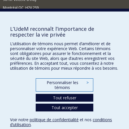
Montréal QC H2V 2S9
Nouvelles et événements
Comment soutenir l'École?
L’UdeM reconnaît l’importance de
respecter la vie privée
BESOIN D'AIDE?
L’utilisation de témoins nous permet d’améliorer et de
Plan du site
personnaliser votre expérience Web. Certains témoins
Signaler une erreur
sont obligatoires pour assurer le fonctionnement et la
sécurité du site Web, alors que d’autres enregistrent vos
Accessibilité
préférences. En acceptant tout, vous consentez à notre
utilisation de témoins pour mieux répondre à vos besoins.
FACULTÉ DES ARTS ET DES SCIENCES
Nos départements et écoles
Personnaliser les
>
témoins
Nos centres d'études
Tout refuser
Nos programmes et cours
Tout accepter
Confidentialité
Voir notre
politique de confidentialité
et nos
conditions
Conditions d’utilisation
d’utilisation
.