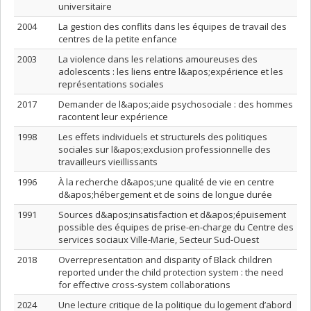
universitaire
2004
La gestion des conflits dans les équipes de travail des
centres de la petite enfance
2003
La violence dans les relations amoureuses des
adolescents : les liens entre l&apos;expérience et les
représentations sociales
2017
Demander de l&apos;aide psychosociale : des hommes
racontent leur expérience
1998
Les effets individuels et structurels des politiques
sociales sur l&apos;exclusion professionnelle des
travailleurs vieillissants
1996
À la recherche d&apos;une qualité de vie en centre
d&apos;hébergement et de soins de longue durée
1991
Sources d&apos;insatisfaction et d&apos;épuisement
possible des équipes de prise-en-charge du Centre des
services sociaux Ville-Marie, Secteur Sud-Ouest
2018
Overrepresentation and disparity of Black children
reported under the child protection system : the need
for effective cross-system collaborations
2024
Une lecture critique de la politique du logement d’abord