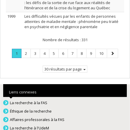
: les défis de la sortie de rue face aux réalités de
l’itinérance et de la crise du logement au Québec
1999
Les difficultés vécues par les enfants de personnes
atteintes de maladie mentale : phénomène peu traité
en psychiatrie et en négligence parentale
Nombre de résultats :
331
Page
.
Page
Page
Page
Page
Page
Page
Page
Page
Page
Page
1
2
3
4
5
6
7
8
9
10
Page
suivante
courante.
30 résultats par page
Liens connexes
La recherche à la FAS
Éthique de la recherche
Affaires professorales à la FAS
La recherche à l'UdeM