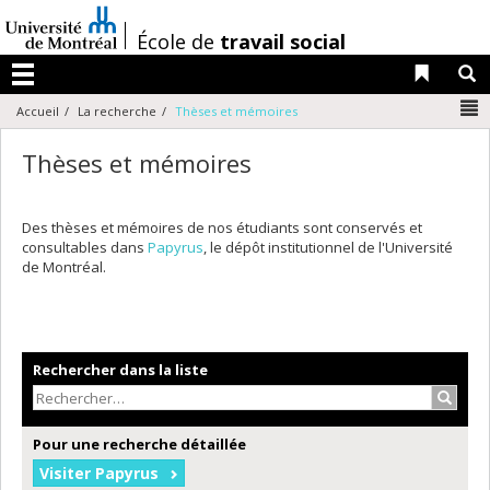
Passer
au
/
École de
travail social
contenu
Liens 
R
Menu
N
Accueil
La recherche
Thèses et mémoires
Thèses et mémoires
Des thèses et mémoires de nos étudiants sont conservés et
consultables dans
Papyrus
, le dépôt institutionnel de l'Université
de Montréal.
Rechercher dans la liste
Recher
Pour une recherche détaillée
Visiter Papyrus