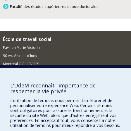
Faculté des études supérieures et postdoctorales
École de travail social
Pavillon Marie-Victorin
90 Av. Vincent-d'Indy
Montréal QC H2V 2S9
Nouvelles et événements
Comment soutenir l'École?
L’UdeM reconnaît l’importance de
respecter la vie privée
BESOIN D'AIDE?
L’utilisation de témoins nous permet d’améliorer et de
Plan du site
personnaliser votre expérience Web. Certains témoins
Signaler une erreur
sont obligatoires pour assurer le fonctionnement et la
sécurité du site Web, alors que d’autres enregistrent vos
Accessibilité
préférences. En acceptant tout, vous consentez à notre
utilisation de témoins pour mieux répondre à vos besoins.
FACULTÉ DES ARTS ET DES SCIENCES