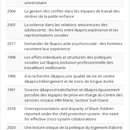
universitaire
2004
La gestion des conflits dans les équipes de travail des
centres de la petite enfance
2003
La violence dans les relations amoureuses des
adolescents : les liens entre l&apos;expérience et les
représentations sociales
2017
Demander de l&apos;aide psychosociale : des hommes
racontent leur expérience
1998
Les effets individuels et structurels des politiques
sociales sur l&apos;exclusion professionnelle des
travailleurs vieillissants
1996
À la recherche d&apos;une qualité de vie en centre
d&apos;hébergement et de soins de longue durée
1991
Sources d&apos;insatisfaction et d&apos;épuisement
possible des équipes de prise-en-charge du Centre des
services sociaux Ville-Marie, Secteur Sud-Ouest
2018
Overrepresentation and disparity of Black children
reported under the child protection system : the need
for effective cross-system collaborations
2024
Une lecture critique de la politique du logement d’abord