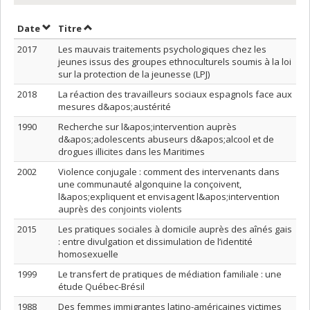
Trier par date en ordre croissant
Trier par titre en ordre croissant
Date
Titre
2017
Les mauvais traitements psychologiques chez les
jeunes issus des groupes ethnoculturels soumis à la loi
sur la protection de la jeunesse (LPJ)
2018
La réaction des travailleurs sociaux espagnols face aux
mesures d&apos;austérité
1990
Recherche sur l&apos;intervention auprès
d&apos;adolescents abuseurs d&apos;alcool et de
drogues illicites dans les Maritimes
2002
Violence conjugale : comment des intervenants dans
une communauté algonquine la conçoivent,
l&apos;expliquent et envisagent l&apos;intervention
auprès des conjoints violents
2015
Les pratiques sociales à domicile auprès des aînés gais
: entre divulgation et dissimulation de l’identité
homosexuelle
1999
Le transfert de pratiques de médiation familiale : une
étude Québec-Brésil
1988
Des femmes immigrantes latino-américaines victimes